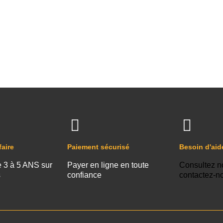
faire
Paiement sécurisé
Besoin d'aid
e 3 à 5 ANS sur
Payer en ligne en toute
Consultez n
s
confiance
contactez-n