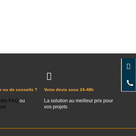
e ou de conseils ?
Votre devis sous 24-48h
otre FAQ
ou
La solution au meilleur prix pour
ous
vos projets