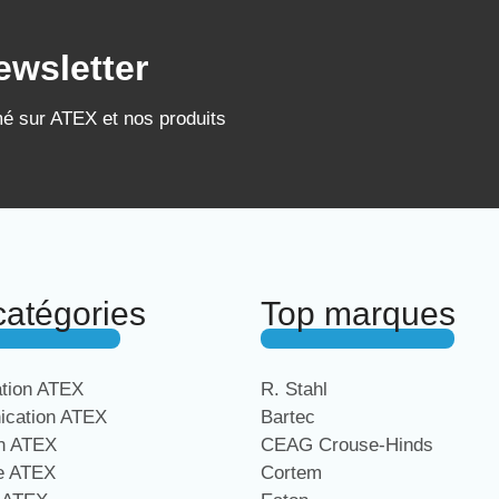
ewsletter
mé sur ATEX et nos produits
catégories
Top marques
ation ATEX
R. Stahl
cation ATEX
Bartec
on ATEX
CEAG Crouse-Hinds
ge ATEX
Cortem