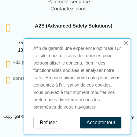
Paiement sécurisé
Contactez-nous
A2S (Advanced Safety Solutions)
75 Avenue Marcellin Berthelot Anthelios Bâtiment E
Afin de garantir une expérience optimale sur
13 290 Aix En Provence
ce site, nous utilisons des cookies pour
+33 (0)4 12 28 00 69
personnaliser le contenu, fournir des
fonctionnalités sociales et analyser notre
trafic. En poursuivant votre navigation, vous
contact@a2s-atex.com
consentez à l’utilisation de ces cookies.
Vous pouvez à tout moment modifier vos
préférences directement dans les
paramètres de votre navigateur.
Copyright © 2026 A2S Atex. Tous droits réservés. Une réalisation
Navilog
Refuser
Accepter tout