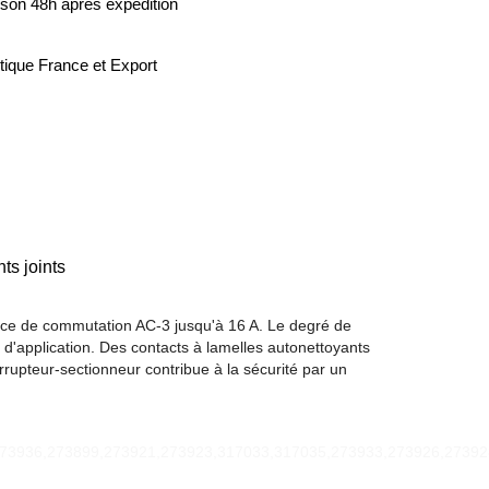
ison 48h après expédition
tique France et Export
s joints
ance de commutation AC-3 jusqu'à 16 A. Le degré de
 d'application. Des contacts à lamelles autonettoyants
rrupteur-sectionneur contribue à la sécurité par un
273936,273899,273921,273923,317033,317035,273933,273926,27392