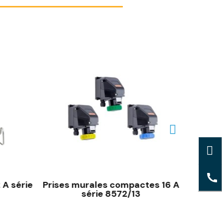
 A série
Prises murales compactes 16 A
Prises
série 8572/13
bas