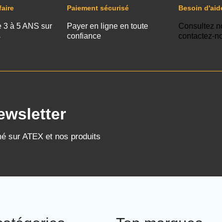
faire
Paiement sécurisé
Besoin d'aid
e 3 à 5 ANS sur
Payer en ligne en toute
Consultez n
s
confiance
contactez-n
ewsletter
mé sur ATEX et nos produits