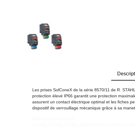
Descript
Les prises SolConeX de la série 8570/11 de R. STAHL 
protection élevé IP66 garantit une protection maximale
assurent un contact électrique optimal et les fiches p
dispositif de verrouillage mécanique grâce à sa manette
Références Fabricant :
273935,273898,273850,273839,273937,273931,273