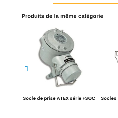
Produits de la même catégorie
AP
Socle de prise ATEX série FSQC
Socles 