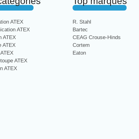
catégories
Top marques
ation ATEX
R. Stahl
cation ATEX
Bartec
on ATEX
CEAG Crouse-Hinds
ge ATEX
Cortem
e ATEX
Eaton
étoupe ATEX
on ATEX