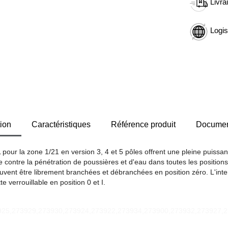
Livra
Logis
ion
Caractéristiques
Référence produit
Document
pour la zone 1/21 en version 3, 4 et 5 pôles offrent une pleine puiss
 contre la pénétration de poussières et d'eau dans toutes les positions
euvent être librement branchées et débranchées en position zéro. L'inte
 verrouillable en position 0 et I.
925,273929,273930,273924,273922,273934,273900,273932,273927,