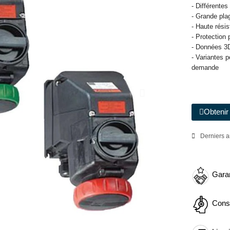
- Différente
- Grande plag
- Haute rési
- Protection 
- Données 3D
- Variantes 
demande
Obtenir 
Derniers a
Garan
Cons