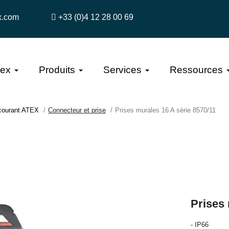
x.com
+33 (0)4 12 28 00 69
tex
Produits
Services
Ressources
 courant ATEX
Connecteur et prise
Prises murales 16 A série 8570/11
Prises 
- IP66