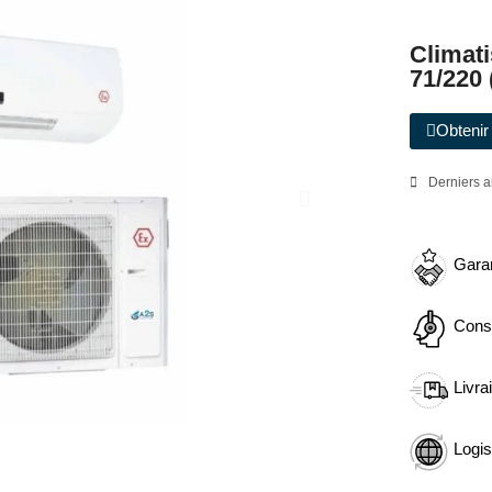
Climati
71/220 
Obtenir 
Derniers a
Garan
Cons
Livra
Logis