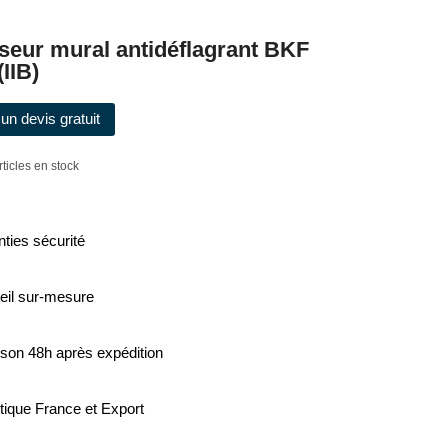
seur mural antidéflagrant BKF
(IIB)
un devis gratuit
rticles en stock
ties sécurité
eil sur-mesure
ison 48h après expédition
tique France et Export