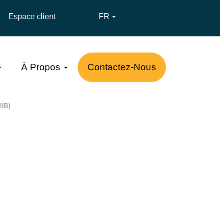
Espace client
FR

À Propos
Contactez-Nous
IIB)