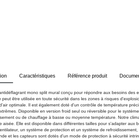
ion
Caractéristiques
Référence produit
Document
 antidéflagrant mono split mural conçu pour répondre aux besoins des e
le peut être utilisée en toute sécurité dans les zones à risques d'explo
 d'air optimale. Il est également doté d'un contrôle de température pré
trêmes. Disponible en version froid seul ou réversible pour le système d
ssement ou de chauffage à basse ou moyenne température. Notre climatisa
 aisée. Elle est disponible dans différentes tailles pour s'adapter aux 
ilateur, un système de protection et un système de refroidissement, qu
nde et les capteurs sont dotés d'un mode de protection à sécurité intr