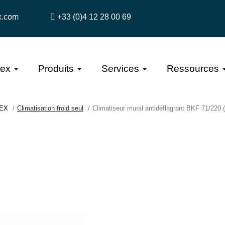
x.com
+33 (0)4 12 28 00 69
tex
Produits
Services
Ressources
TEX
Climatisation froid seul
Climatiseur mural antidéflagrant BKF 71/220 (