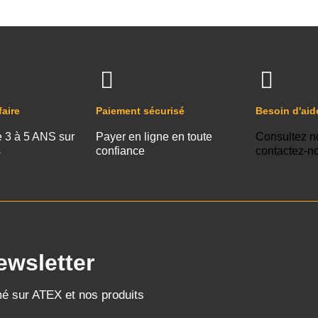
faire
Paiement sécurisé
Besoin d'aid
e 3 à 5 ANS sur
Payer en ligne en toute
Consultez n
s
confiance
contactez-n
ewsletter
mé sur ATEX et nos produits