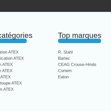
catégories
Top marques
ation ATEX
R. Stahl
cation ATEX
Bartec
on ATEX
CEAG Crouse-Hinds
ge ATEX
Cortem
e ATEX
Eaton
étoupe ATEX
on ATEX