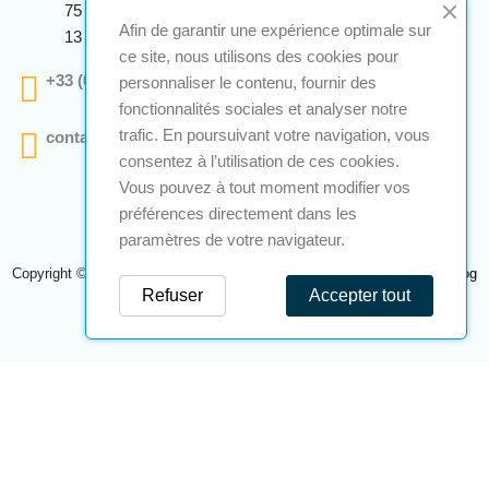
75 Avenue Marcellin Berthelot Anthelios Bâtiment E
Afin de garantir une expérience optimale sur
13 290 Aix En Provence
ce site, nous utilisons des cookies pour
+33 (0)4 12 28 00 69
personnaliser le contenu, fournir des
fonctionnalités sociales et analyser notre
trafic. En poursuivant votre navigation, vous
contact@a2s-atex.com
consentez à l’utilisation de ces cookies.
Vous pouvez à tout moment modifier vos
préférences directement dans les
paramètres de votre navigateur.
Copyright © 2026 A2S Atex. Tous droits réservés. Une réalisation
Navilog
Refuser
Accepter tout