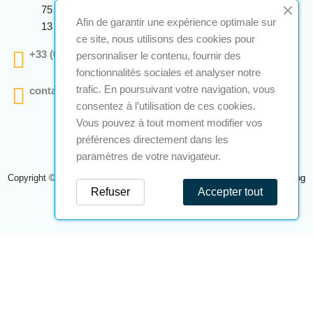
75 Avenue Marcellin Berthelot Anthelios Bâtiment E
Afin de garantir une expérience optimale sur
13 290 Aix En Provence
ce site, nous utilisons des cookies pour
+33 (0)4 12 28 00 69
personnaliser le contenu, fournir des
fonctionnalités sociales et analyser notre
trafic. En poursuivant votre navigation, vous
contact@a2s-atex.com
consentez à l’utilisation de ces cookies.
Vous pouvez à tout moment modifier vos
préférences directement dans les
paramètres de votre navigateur.
Copyright © 2026 A2S Atex. Tous droits réservés. Une réalisation
Navilog
Refuser
Accepter tout