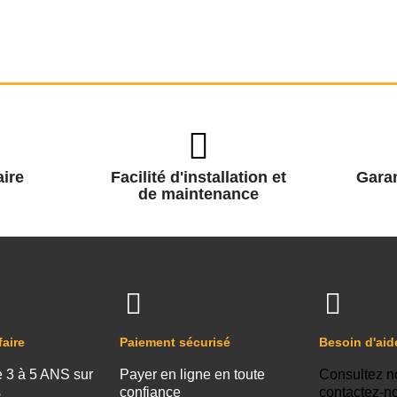
ire
Facilité d'installation et
Garan
de maintenance
faire
Paiement sécurisé
Besoin d'aid
e 3 à 5 ANS sur
Payer en ligne en toute
Consultez n
s
confiance
contactez-n