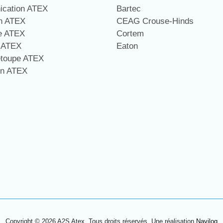
cation ATEX
Bartec
on ATEX
CEAG Crouse-Hinds
ge ATEX
Cortem
e ATEX
Eaton
étoupe ATEX
on ATEX
Copyright © 2026 A2S Atex. Tous droits réservés. Une réalisation
Navilog