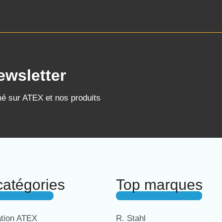
ewsletter
mé sur ATEX et nos produits
catégories
Top marques
ation ATEX
R. Stahl