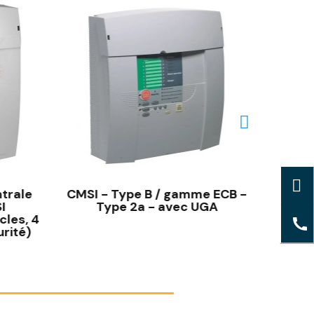
trale
CMSI - Type B / gamme ECB -
Centra
I
Type 2a - avec UGA
cles, 4
rité)