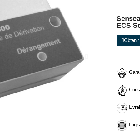
Sensea
ECS Se
Obtenir 
Garan
Cons
Livra
Logis