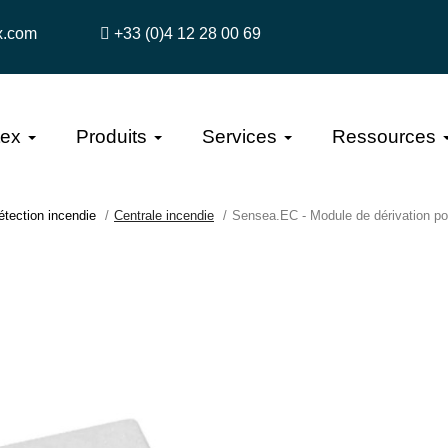
x.com
+33 (0)4 12 28 00 69
tex
Produits
Services
Ressources
étection incendie
Centrale incendie
Sensea.EC - Module de dérivation 