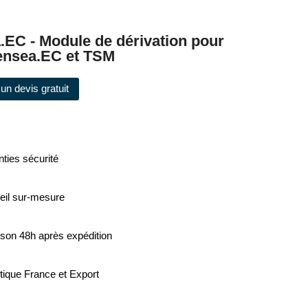
.EC - Module de dérivation pour
nsea.EC et TSM
un devis gratuit
ties sécurité
eil sur-mesure
ison 48h après expédition
tique France et Export