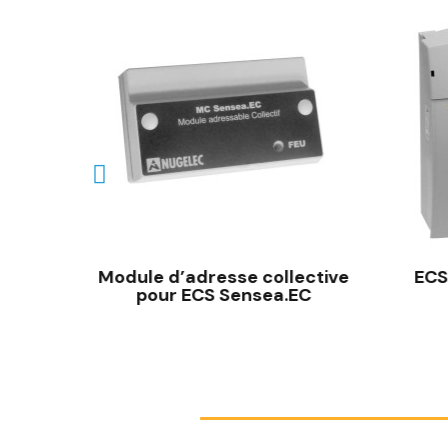
e
Module d’adresse collective
ECS
NNE
pour ECS Sensea.EC