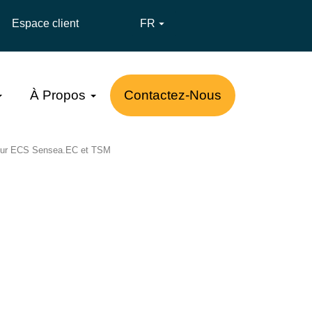
Espace client
FR

À Propos
Contactez-Nous
pour ECS Sensea.EC et TSM