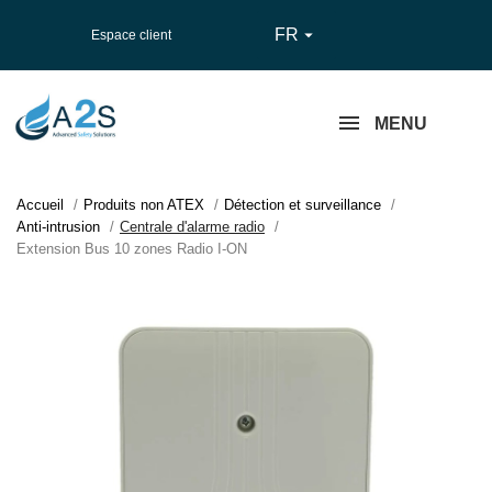
FR

Espace client
MENU
Accueil
Produits non ATEX
Détection et surveillance
Anti-intrusion
Centrale d'alarme radio
Extension Bus 10 zones Radio I-ON