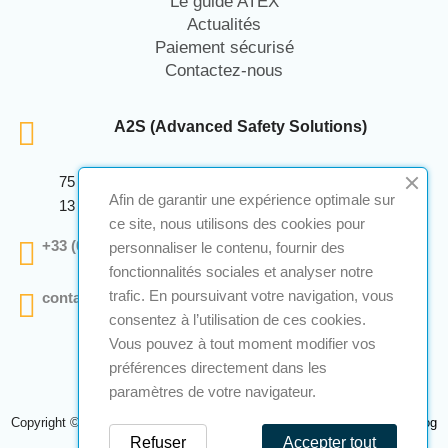
Le guide ATEX
Actualités
Paiement sécurisé
Contactez-nous
A2S (Advanced Safety Solutions)
75 Avenue Marcellin Berthelot Anthelios Bâtiment E
Afin de garantir une expérience optimale sur
13 290 Aix En Provence
ce site, nous utilisons des cookies pour
+33 (0)4 12 28 00 69
personnaliser le contenu, fournir des
fonctionnalités sociales et analyser notre
trafic. En poursuivant votre navigation, vous
contact@a2s-atex.com
consentez à l’utilisation de ces cookies.
Vous pouvez à tout moment modifier vos
préférences directement dans les
paramètres de votre navigateur.
Copyright © 2026 A2S Atex. Tous droits réservés. Une réalisation
Navilog
Refuser
Accepter tout