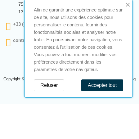
75 Avenue Marcellin Berthelot Anthelios Bâtiment E
Afin de garantir une expérience optimale sur
13 290 Aix En Provence
ce site, nous utilisons des cookies pour
+33 (0)4 12 28 00 69
personnaliser le contenu, fournir des
fonctionnalités sociales et analyser notre
trafic. En poursuivant votre navigation, vous
contact@a2s-atex.com
consentez à l’utilisation de ces cookies.
Vous pouvez à tout moment modifier vos
préférences directement dans les
paramètres de votre navigateur.
Copyright © 2026 A2S Atex. Tous droits réservés. Une réalisation
Navilog
Refuser
Accepter tout