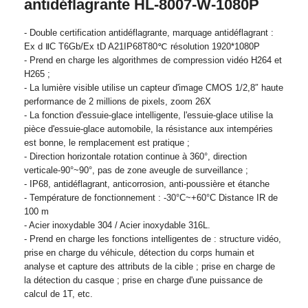
antidéflagrante HL-8007-W-1080P
- Double certification antidéflagrante, marquage antidéflagrant :
Ex d ⅡC T6Gb/Ex tD A21IP68T80℃ résolution 1920*1080P
- Prend en charge les algorithmes de compression vidéo H264 et
H265 ;
- La lumière visible utilise un capteur d'image CMOS 1/2,8″ haute
performance de 2 millions de pixels, zoom 26X
- La fonction d'essuie-glace intelligente, l'essuie-glace utilise la
pièce d'essuie-glace automobile, la résistance aux intempéries
est bonne, le remplacement est pratique ;
- Direction horizontale rotation continue à 360°, direction
verticale-90°~90°, pas de zone aveugle de surveillance ;
- IP68, antidéflagrant, anticorrosion, anti-poussière et étanche
- Température de fonctionnement : -30°C~+60°C Distance IR de
100 m
- Acier inoxydable 304 / Acier inoxydable 316L.
- Prend en charge les fonctions intelligentes de : structure vidéo,
prise en charge du véhicule, détection du corps humain et
analyse et capture des attributs de la cible ; prise en charge de
la détection du casque ; prise en charge d'une puissance de
calcul de 1T, etc.