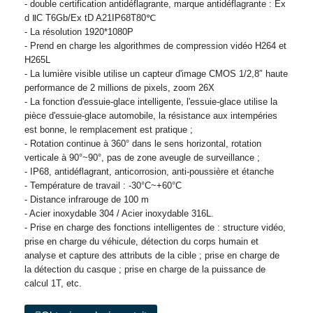
- double certification antidéflagrante, marque antidéflagrante : Ex
d ⅡC T6Gb/Ex tD A21IP68T80℃
- La résolution 1920*1080P
- Prend en charge les algorithmes de compression vidéo H264 et
H265L
- La lumière visible utilise un capteur d'image CMOS 1/2,8″ haute
performance de 2 millions de pixels, zoom 26X
- La fonction d'essuie-glace intelligente, l'essuie-glace utilise la
pièce d'essuie-glace automobile, la résistance aux intempéries
est bonne, le remplacement est pratique ;
- Rotation continue à 360° dans le sens horizontal, rotation
verticale à 90°~90°, pas de zone aveugle de surveillance ;
- IP68, antidéflagrant, anticorrosion, anti-poussière et étanche
- Température de travail : -30°C~+60°C
- Distance infrarouge de 100 m
- Acier inoxydable 304 / Acier inoxydable 316L.
- Prise en charge des fonctions intelligentes de : structure vidéo,
prise en charge du véhicule, détection du corps humain et
analyse et capture des attributs de la cible ; prise en charge de
la détection du casque ; prise en charge de la puissance de
calcul 1T, etc.