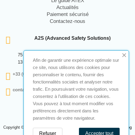
Le guide ATEX
Actualités
Paiement sécurisé
Contactez-nous
A2S (Advanced Safety Solutions)
75 Avenue Marcellin Berthelot Anthelios Bâtiment E
Afin de garantir une expérience optimale sur
13 290 Aix En Provence
ce site, nous utilisons des cookies pour
+33 (0)4 12 28 00 69
personnaliser le contenu, fournir des
fonctionnalités sociales et analyser notre
trafic. En poursuivant votre navigation, vous
contact@a2s-atex.com
consentez à l’utilisation de ces cookies.
Vous pouvez à tout moment modifier vos
préférences directement dans les
paramètres de votre navigateur.
Copyright © 2026 A2S Atex. Tous droits réservés. Une réalisation
Navilog
Refuser
Accepter tout