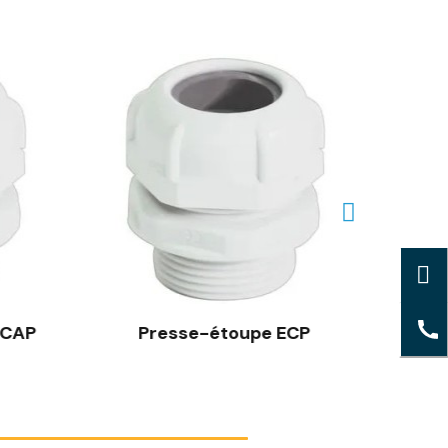
OCAP
Presse-étoupe ECP
Pr