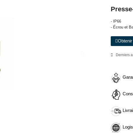
Presse
- IP66
- Écrou et B
Obtenir 
Derniers a
Garan
Cons
Livra
Logis