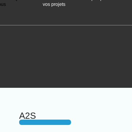
ous
vos projets
A2S