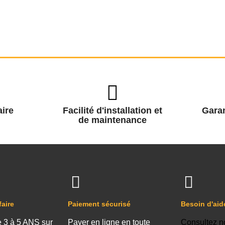
ire
Facilité d'installation et
Garan
de maintenance
faire
Paiement sécurisé
Besoin d'aid
e 3 à 5 ANS sur
Payer en ligne en toute
Consultez n