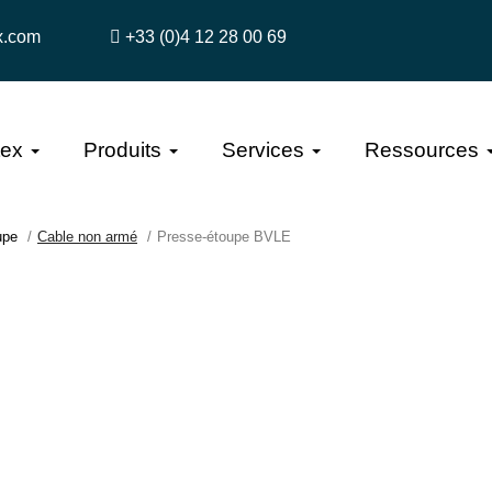
x.com
+33 (0)4 12 28 00 69
tex
Produits
Services
Ressources
upe
Cable non armé
Presse-étoupe BVLE