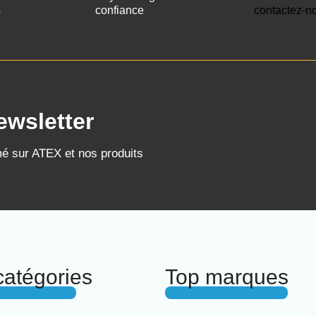
s
confiance
contactez-n
ewsletter
mé sur ATEX et nos produits
catégories
Top marques