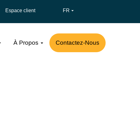
Espace client
FR

À Propos
Contactez-Nous