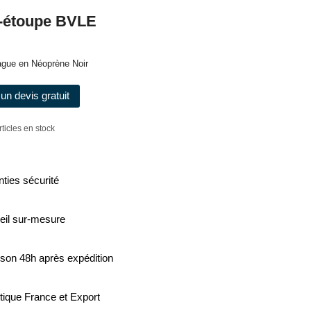
-étoupe BVLE
ague en Néoprène Noir
un devis gratuit
rticles en stock
ties sécurité
eil sur-mesure
ison 48h après expédition
tique France et Export