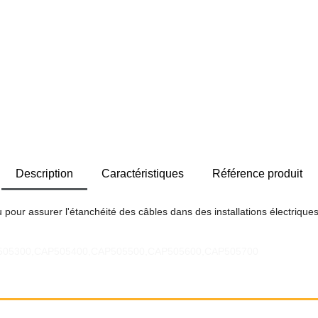
Description
Caractéristiques
Référence produit
our assurer l'étanchéité des câbles dans des installations électriques
AP505300,CAP505400,CAP505500,CAP505600,CAP505700