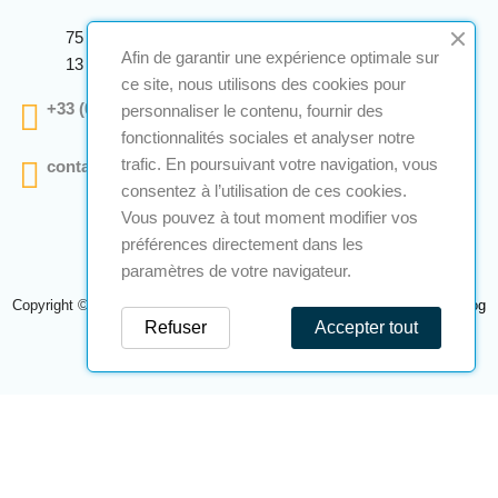
75 Avenue Marcellin Berthelot Anthelios Bâtiment E
Afin de garantir une expérience optimale sur
13 290 Aix En Provence
ce site, nous utilisons des cookies pour
+33 (0)4 12 28 00 69
personnaliser le contenu, fournir des
fonctionnalités sociales et analyser notre
trafic. En poursuivant votre navigation, vous
contact@a2s-atex.com
consentez à l’utilisation de ces cookies.
Vous pouvez à tout moment modifier vos
préférences directement dans les
paramètres de votre navigateur.
Copyright © 2026 A2S Atex. Tous droits réservés. Une réalisation
Navilog
Refuser
Accepter tout