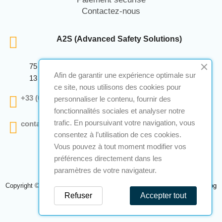
Contactez-nous
A2S (Advanced Safety Solutions)
75 Avenue Marcellin Berthelot Anthelios Bâtiment E
Afin de garantir une expérience optimale sur
13 290 Aix En Provence
ce site, nous utilisons des cookies pour
+33 (0)4 12 28 00 69
personnaliser le contenu, fournir des
fonctionnalités sociales et analyser notre
trafic. En poursuivant votre navigation, vous
contact@a2s-atex.com
consentez à l’utilisation de ces cookies.
Vous pouvez à tout moment modifier vos
préférences directement dans les
paramètres de votre navigateur.
Copyright © 2026 A2S Atex. Tous droits réservés. Une réalisation
Navilog
Refuser
Accepter tout