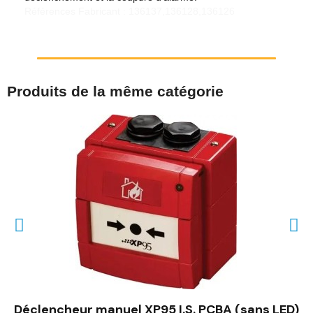
Références Fabricant : 136137,136128,136126
Produits de la même catégorie
Déclencheur manuel XP95 I.S. PCBA (sans LED)