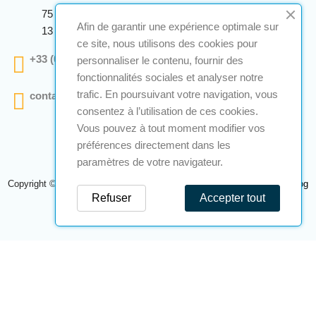
75 Avenue Marcellin Berthelot Anthelios Bâtiment E
Afin de garantir une expérience optimale sur
13 290 Aix En Provence
ce site, nous utilisons des cookies pour
+33 (0)4 12 28 00 69
personnaliser le contenu, fournir des
fonctionnalités sociales et analyser notre
trafic. En poursuivant votre navigation, vous
contact@a2s-atex.com
consentez à l’utilisation de ces cookies.
Vous pouvez à tout moment modifier vos
préférences directement dans les
paramètres de votre navigateur.
Copyright © 2026 A2S Atex. Tous droits réservés. Une réalisation
Navilog
Refuser
Accepter tout