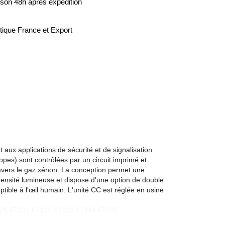
ison 48h après expédition
tique France et Export
aux applications de sécurité et de signalisation
opes) sont contrôlées par un circuit imprimé et
ravers le gaz xénon. La conception permet une
intensité lumineuse et dispose d'une option de double
eptible à l'œil humain. L'unité CC est réglée en usine
325,67331,67332,67333,67334,67335