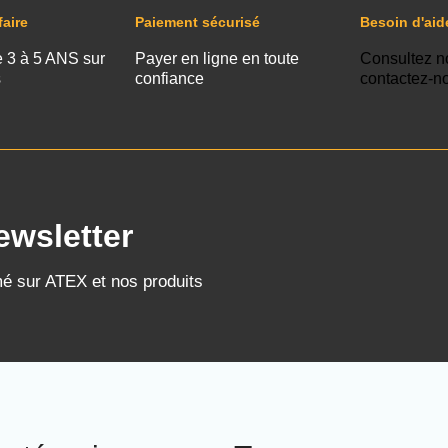
faire
Paiement sécurisé
Besoin d'aid
e 3 à 5 ANS sur
Payer en ligne en toute
Consultez n
s
confiance
contactez-n
ewsletter
mé sur ATEX et nos produits