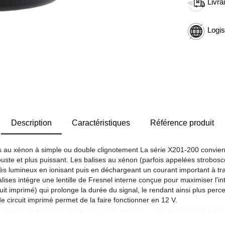
Livra
Logis
Description
Caractéristiques
Référence produit
 au xénon à simple ou double clignotement La série X201-200 convient 
obuste et plus puissant. Les balises au xénon (parfois appelées strobosc
très lumineux en ionisant puis en déchargeant un courant important à t
alises intègre une lentille de Fresnel interne conçue pour maximiser l'
rcuit imprimé) qui prolonge la durée du signal, le rendant ainsi plus perc
de circuit imprimé permet de la faire fonctionner en 12 V.
67385,67311,67312,67313,67314,67315,67321,67322,67323,67324,67