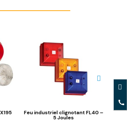
 X195
Feu industriel clignotant FL40 –
Feu
5 Joules