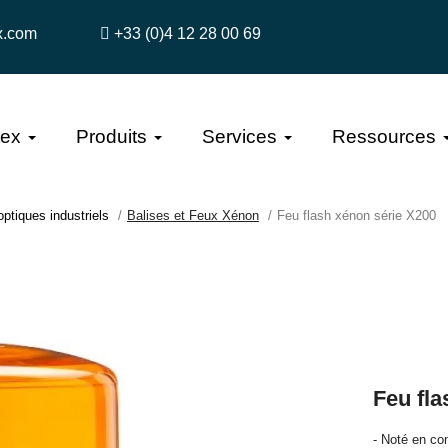
x.com
+33 (0)4 12 28 00 69
tex
Produits
Services
Ressources
optiques industriels
Balises et Feux Xénon
Feu flash xénon série X200
Feu fla
- Noté en co