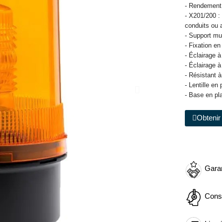
- Rendement
- X201/200 :
conduits ou 
- Support mur
- Fixation en
- Éclairage à
- Éclairage à
- Résistant à
- Lentille e
- Base en pl
Obtenir 
Garan
Cons