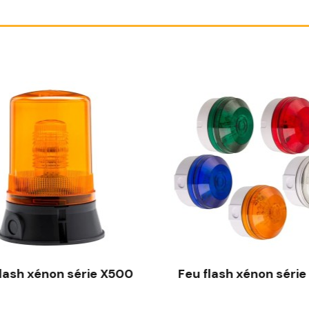
flash xénon série X500
Feu flash xénon série