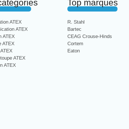
catégories
Top marques
ation ATEX
R. Stahl
cation ATEX
Bartec
on ATEX
CEAG Crouse-Hinds
ge ATEX
Cortem
e ATEX
Eaton
étoupe ATEX
on ATEX