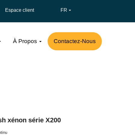
Espace client
FR

À Propos
Contactez-Nous
sh xénon série X200
ntinu