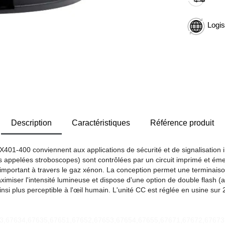
Logis
Description
Caractéristiques
Référence produit
 X401-400 conviennent aux applications de sécurité et de signalisation i
s appelées stroboscopes) sont contrôlées par un circuit imprimé et émet
mportant à travers le gaz xénon. La conception permet une terminaison 
imiser l'intensité lumineuse et dispose d'une option de double flash (act
nsi plus perceptible à l'œil humain. L'unité CC est réglée en usine sur 2
3,67634,67635,67651,67652,67653,67654,67655,67671,67672,67673