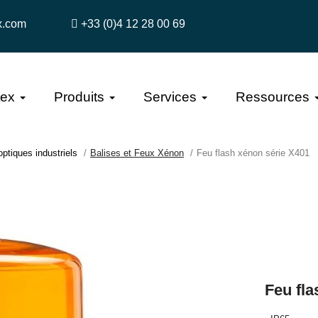
x.com
+33 (0)4 12 28 00 69
tex
Produits
Services
Ressources
optiques industriels
Balises et Feux Xénon
Feu flash xénon série X401
Feu fla