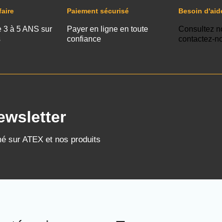
faire
Paiement sécurisé
Besoin d'aid
e 3 à 5 ANS sur
Payer en ligne en toute
Consultez n
s
confiance
contactez-n
ewsletter
mé sur ATEX et nos produits