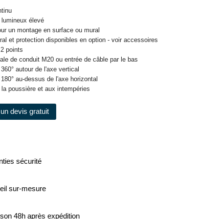
ntinu
 lumineux élevé
our un montage en surface ou mural
al et protection disponibles en option - voir accessoires
 2 points
érale de conduit M20 ou entrée de câble par le bas
 360° autour de l'axe vertical
 180° au-dessus de l'axe horizontal
 la poussière et aux intempéries
un devis gratuit
ties sécurité
eil sur-mesure
ison 48h après expédition