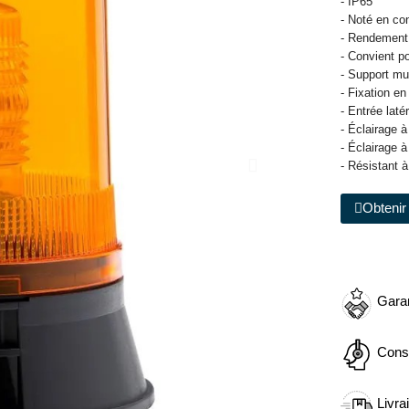
- IP65
- Noté en co
- Rendement
- Convient p
- Support mur
- Fixation en
- Entrée lat
- Éclairage à
- Éclairage à
- Résistant à
Obtenir 
Garan
Cons
Livra