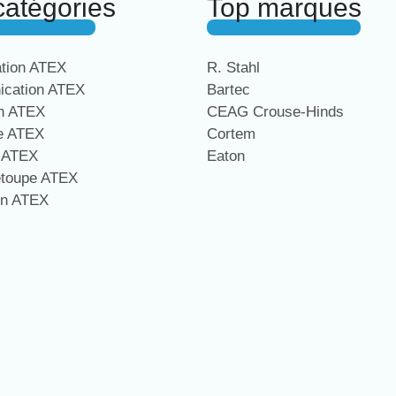
catégories
Top marques
ation ATEX
R. Stahl
cation ATEX
Bartec
on ATEX
CEAG Crouse-Hinds
ge ATEX
Cortem
e ATEX
Eaton
étoupe ATEX
on ATEX