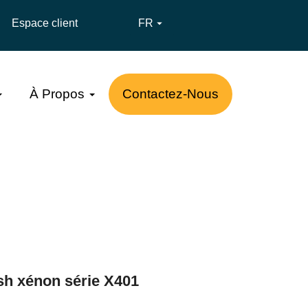
Espace client
FR

À Propos
Contactez-Nous
sh xénon série X401