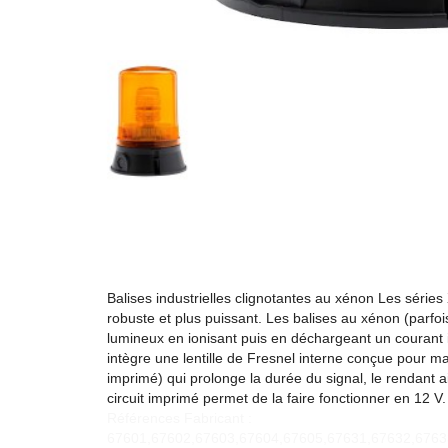
Balises industrielles clignotantes au xénon Les séries
robuste et plus puissant. Les balises au xénon (parfoi
lumineux en ionisant puis en déchargeant un courant i
intègre une lentille de Fresnel interne conçue pour max
imprimé) qui prolonge la durée du signal, le rendant ai
circuit imprimé permet de la faire fonctionner en 12 V.
Références Fabricant :
67601,67602,67603,67604,67605,67631,67632,6763