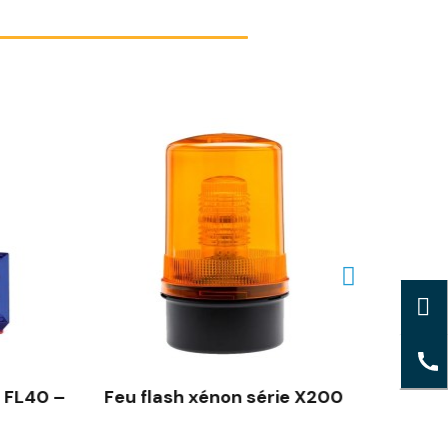
 FL40 –
Feu flash xénon série X200
Feu