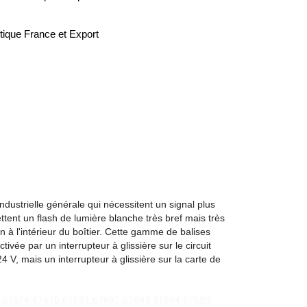
tique France et Export
ndustrielle générale qui nécessitent un signal plus
tent un flash de lumière blanche très bref mais très
à l'intérieur du boîtier. Cette gamme de balises
ivée par un interrupteur à glissière sur le circuit
4 V, mais un interrupteur à glissière sur la carte de
,67674,67675,67691,67692,67693,67694,67695