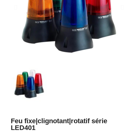
Feu fixe|clignotant|rotatif série
LED401