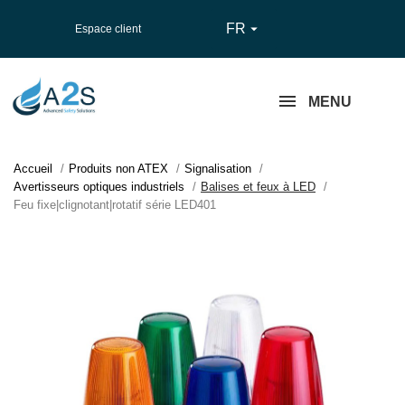
FR

Espace client
MENU
Accueil
Produits non ATEX
Signalisation
Avertisseurs optiques industriels
Balises et feux à LED
Feu fixe|clignotant|rotatif série LED401