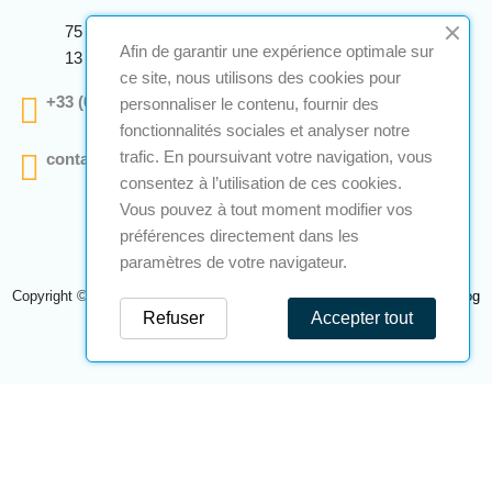
75 Avenue Marcellin Berthelot Anthelios Bâtiment E
Afin de garantir une expérience optimale sur
13 290 Aix En Provence
ce site, nous utilisons des cookies pour
+33 (0)4 12 28 00 69
personnaliser le contenu, fournir des
fonctionnalités sociales et analyser notre
trafic. En poursuivant votre navigation, vous
contact@a2s-atex.com
consentez à l’utilisation de ces cookies.
Vous pouvez à tout moment modifier vos
préférences directement dans les
paramètres de votre navigateur.
Copyright © 2026 A2S Atex. Tous droits réservés. Une réalisation
Navilog
Refuser
Accepter tout