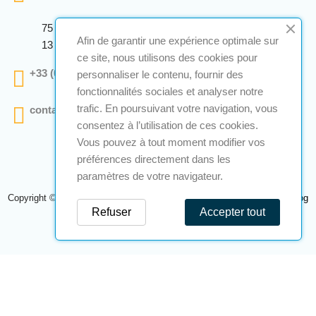
75 Avenue Marcellin Berthelot Anthelios Bâtiment E
Afin de garantir une expérience optimale sur
13 290 Aix En Provence
ce site, nous utilisons des cookies pour
+33 (0)4 12 28 00 69
personnaliser le contenu, fournir des
fonctionnalités sociales et analyser notre
trafic. En poursuivant votre navigation, vous
contact@a2s-atex.com
consentez à l’utilisation de ces cookies.
Vous pouvez à tout moment modifier vos
préférences directement dans les
paramètres de votre navigateur.
Copyright © 2026 A2S Atex. Tous droits réservés. Une réalisation
Navilog
Refuser
Accepter tout