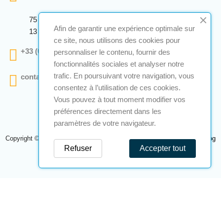
75 Avenue Marcellin Berthelot Anthelios Bâtiment E
Afin de garantir une expérience optimale sur
13 290 Aix En Provence
ce site, nous utilisons des cookies pour
+33 (0)4 12 28 00 69
personnaliser le contenu, fournir des
fonctionnalités sociales et analyser notre
trafic. En poursuivant votre navigation, vous
contact@a2s-atex.com
consentez à l’utilisation de ces cookies.
Vous pouvez à tout moment modifier vos
préférences directement dans les
paramètres de votre navigateur.
Copyright © 2026 A2S Atex. Tous droits réservés. Une réalisation
Navilog
Refuser
Accepter tout