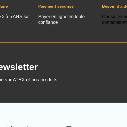
faire
Paiement sécurisé
Besoin d'aid
e 3 à 5 ANS sur
Payer en ligne en toute
Consultez n
s
confiance
contactez-n
ewsletter
mé sur ATEX et nos produits