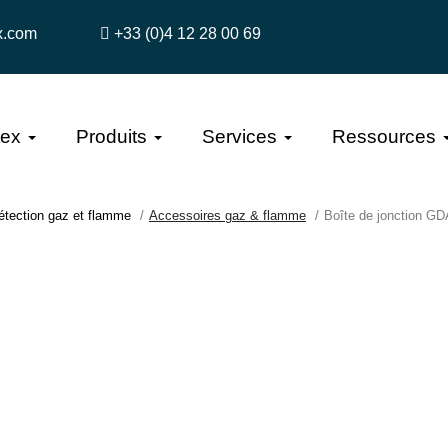
x.com
+33 (0)4 12 28 00 69
tex
Produits
Services
Ressources
étection gaz et flamme
Accessoires gaz & flamme
Boîte de jonction G