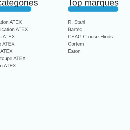
catégories
Top marques
ation ATEX
R. Stahl
cation ATEX
Bartec
on ATEX
CEAG Crouse-Hinds
ge ATEX
Cortem
e ATEX
Eaton
étoupe ATEX
on ATEX