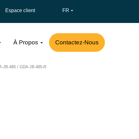
Espace client
FR

À Propos
Contactez-Nous
DA-JB-485 / GDA-JB-485-R