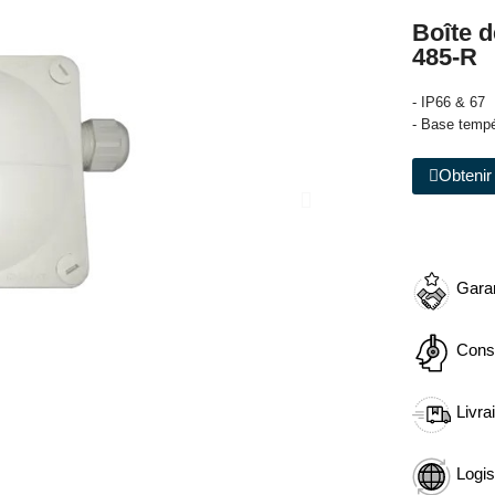
Boîte 
485-R
- IP66 & 67
- Base tempé
Obtenir 
Garan
Cons
Livra
Logis