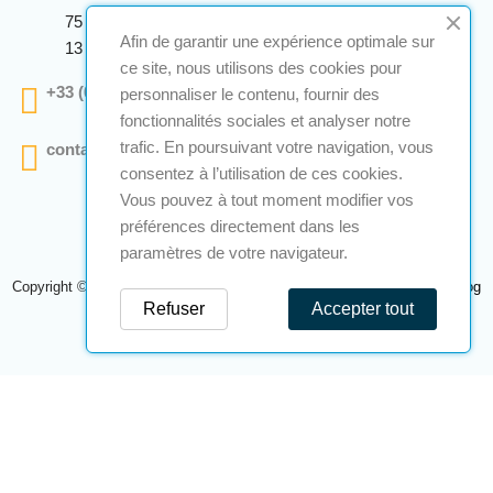
75 Avenue Marcellin Berthelot Anthelios Bâtiment E
Afin de garantir une expérience optimale sur
13 290 Aix En Provence
ce site, nous utilisons des cookies pour
+33 (0)4 12 28 00 69
personnaliser le contenu, fournir des
fonctionnalités sociales et analyser notre
trafic. En poursuivant votre navigation, vous
contact@a2s-atex.com
consentez à l’utilisation de ces cookies.
Vous pouvez à tout moment modifier vos
préférences directement dans les
paramètres de votre navigateur.
Copyright © 2026 A2S Atex. Tous droits réservés. Une réalisation
Navilog
Refuser
Accepter tout