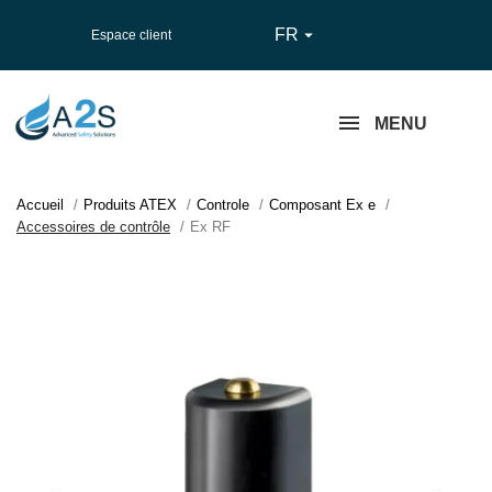
FR

Espace client
MENU
Accueil
Produits ATEX
Controle
Composant Ex e
Accessoires de contrôle
Ex RF