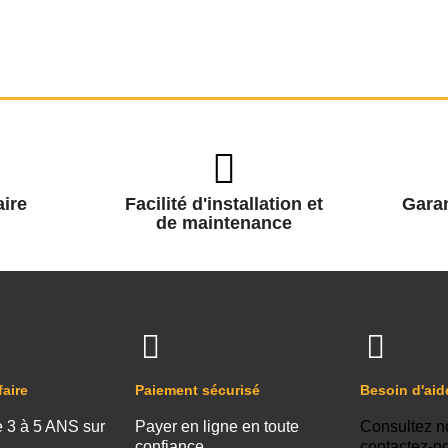
ire
Facilité d'installation et
Garan
de maintenance
faire
Paiement sécurisé
Besoin d'aid
e 3 à 5 ANS sur
Payer en ligne en toute
Consultez n
s
confiance
contactez-n