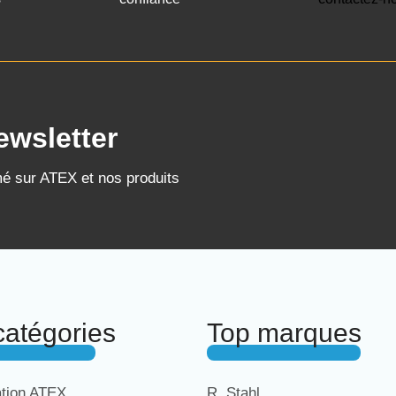
ewsletter
mé sur ATEX et nos produits
catégories
Top marques
ation ATEX
R. Stahl