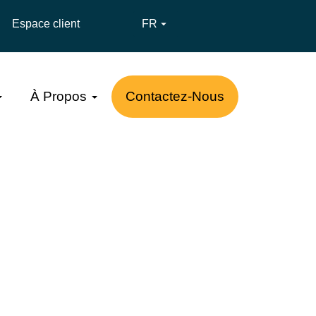
Espace client
FR

À Propos
Contactez-Nous