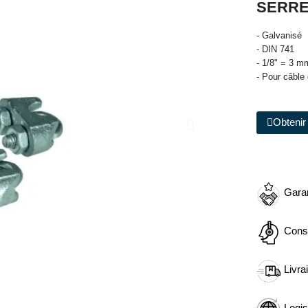
SERRE
- Galvanisé
- DIN 741
- 1/8" = 3 m
- Pour câble
Obtenir 
Garan
Cons
Livra
Logis