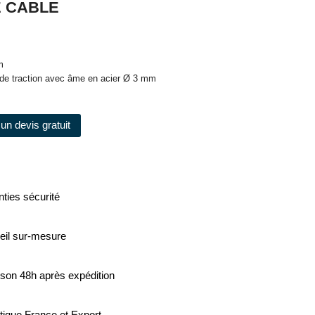
 CABLE
m
 de traction avec âme en acier Ø 3 mm
un devis gratuit
ties sécurité
eil sur-mesure
ison 48h après expédition
tique France et Export