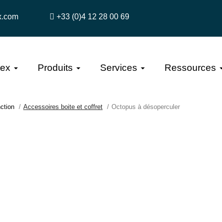
x.com
+33 (0)4 12 28 00 69
tex
Produits
Services
Ressources
nction
Accessoires boite et coffret
Octopus à désoperculer