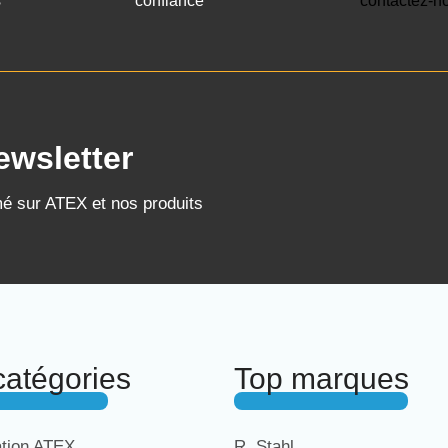
s
confiance
contactez-n
ewsletter
mé sur ATEX et nos produits
catégories
Top marques
ation ATEX
R. Stahl