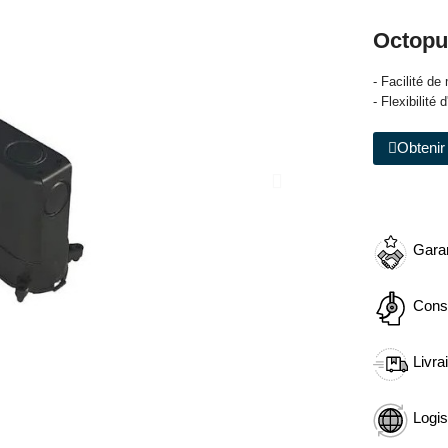
Octopu
- Facilité d
- Flexibilité d
Obtenir 
Garan
Cons
Livra
Logis