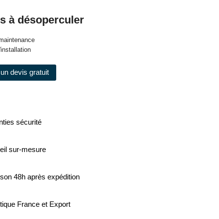
s à désoperculer
e maintenance
'installation
un devis gratuit
ties sécurité
eil sur-mesure
ison 48h après expédition
tique France et Export