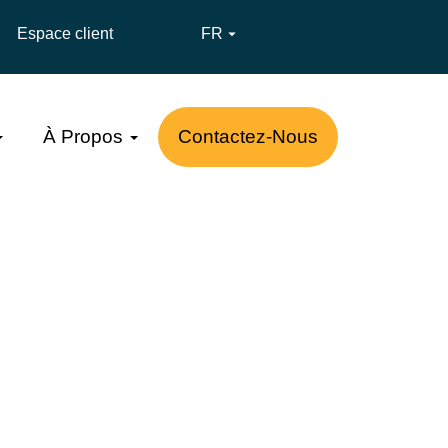
Espace client
FR

À Propos
Contactez-Nous