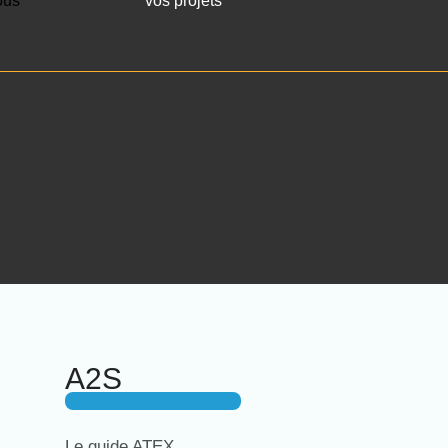
ous
vos projets
A2S
Le guide ATEX