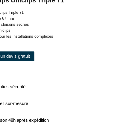
ips Uniclips Triple 71
lips Triple 71
de 67 mm
 cloisons sèches
iclips
 pour les installations complexes
un devis gratuit
ties sécurité
eil sur-mesure
ison 48h après expédition