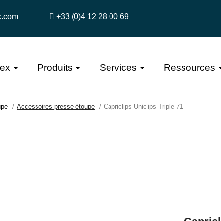
x.com
+33 (0)4 12 28 00 69
tex
Produits
Services
Ressources
upe
Accessoires presse-étoupe
Capriclips Uniclips Triple 71