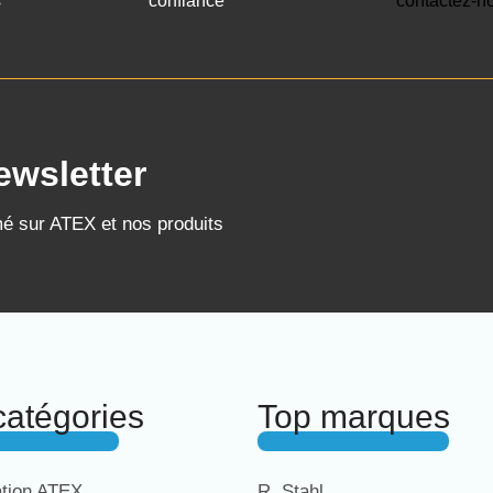
s
confiance
contactez-n
ewsletter
mé sur ATEX et nos produits
catégories
Top marques
ation ATEX
R. Stahl