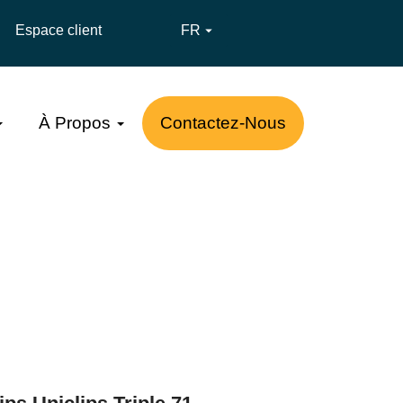
Espace client
FR

À Propos
Contactez-Nous