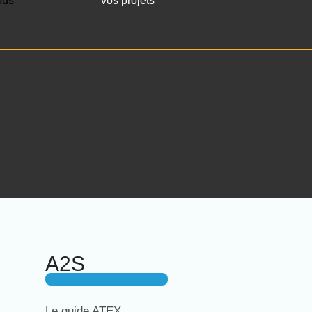
ous
vos projets
A2S
Le guide ATEX