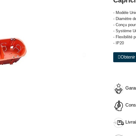
Capricl
- Modèle Unic
- Diamètre 
- Conçu pour
- Système Un
- Flexibilité
- IP20
Obtenir 
Garan
Cons
Livra