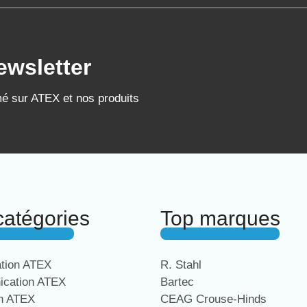
ewsletter
mé sur ATEX et nos produits
catégories
Top marques
ation ATEX
R. Stahl
cation ATEX
Bartec
on ATEX
CEAG Crouse-Hinds