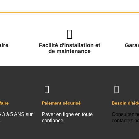
ire
Facilité d'installation et
Garan
de maintenance
faire
Paiement sécurisé
Besoin d'aid
e 3 à 5 ANS sur
Payer en ligne en toute
Consultez n
s
confiance
contactez-n