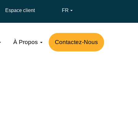
Espace client
FR

À Propos
Contactez-Nous