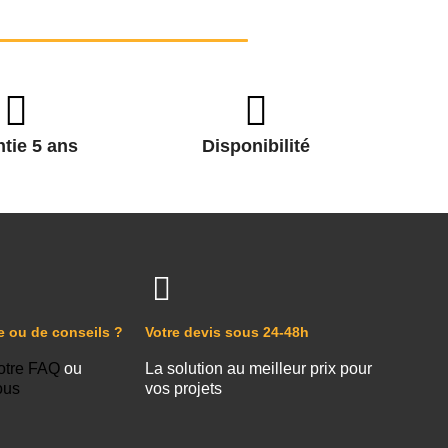
tie 5 ans
Disponibilité
e ou de conseils ?
Votre devis sous 24-48h
otre FAQ
ou
La solution au meilleur prix pour
ous
vos projets