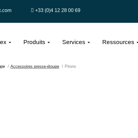
x.com
+33 (0)4 12 28 00 69
tex
Produits
Services
Ressources
upe
Accessoires presse-étoupe
Pitons