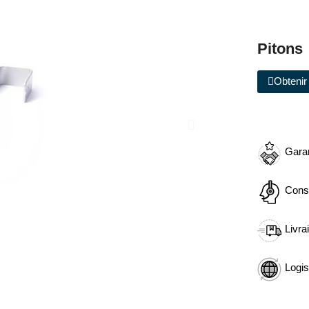
Pitons
Obtenir 
Garan
Cons
Livra
Logis