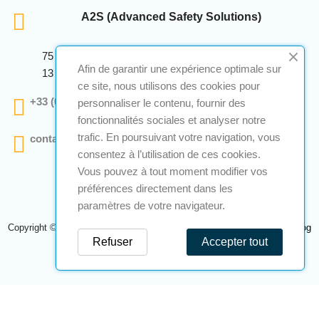
A2S (Advanced Safety Solutions)
75 Avenue Marcellin Berthelot Anthelios Bâtiment E
Afin de garantir une expérience optimale sur
13 290 Aix En Provence
ce site, nous utilisons des cookies pour
+33 (0)4 12 28 00 69
personnaliser le contenu, fournir des
fonctionnalités sociales et analyser notre
trafic. En poursuivant votre navigation, vous
contact@a2s-atex.com
consentez à l’utilisation de ces cookies.
Vous pouvez à tout moment modifier vos
préférences directement dans les
paramètres de votre navigateur.
Copyright © 2026 A2S Atex. Tous droits réservés. Une réalisation
Navilog
Refuser
Accepter tout