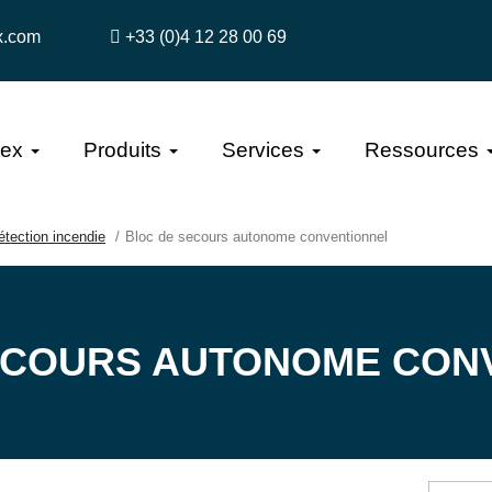
x.com
+33 (0)4 12 28 00 69
tex
Produits
Services
Ressources
étection incendie
Bloc de secours autonome conventionnel
ECOURS AUTONOME CON