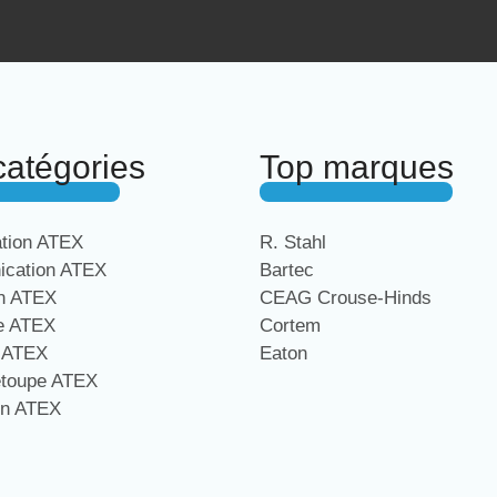
catégories
Top marques
ation ATEX
R. Stahl
cation ATEX
Bartec
on ATEX
CEAG Crouse-Hinds
ge ATEX
Cortem
e ATEX
Eaton
étoupe ATEX
on ATEX