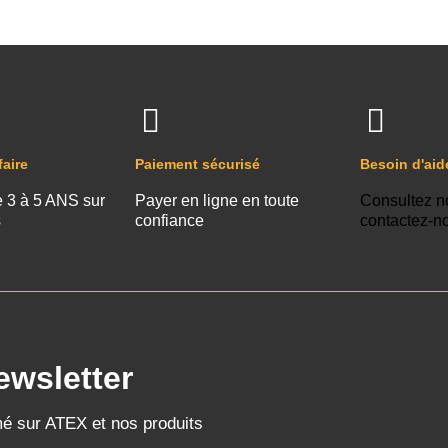
faire
Paiement sécurisé
Besoin d'aid
e 3 à 5 ANS sur
Payer en ligne en toute
Consultez n
s
confiance
contactez-n
ewsletter
mé sur ATEX et nos produits