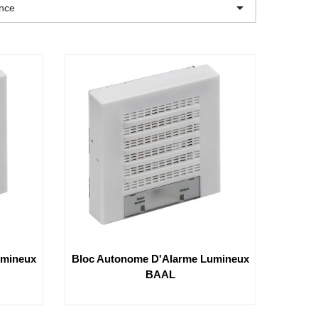

ence
umineux
Bloc Autonome D'Alarme Lumineux
BAAL