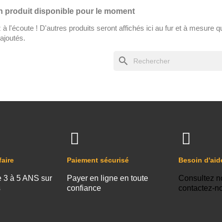
 produit disponible pour le moment
à l'écoute ! D'autres produits seront affichés ici au fur et à mesure qu
ajoutés.
search
faire
Paiement sécurisé
Besoin d'aid
e 3 à 5 ANS sur
Payer en ligne en toute
Consultez n
s
confiance
contactez-n