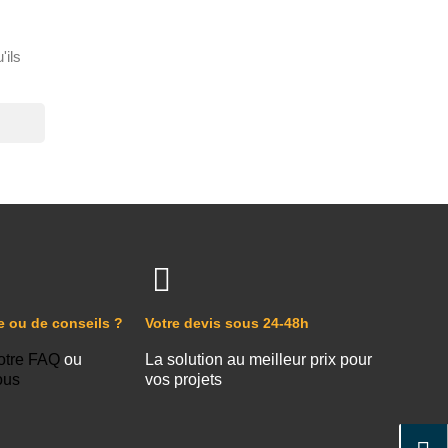
'ils
e ou de conseils ?
Votre devis sous 24-48h
otre FAQ
ou
La solution au meilleur prix pour
ous
vos projets