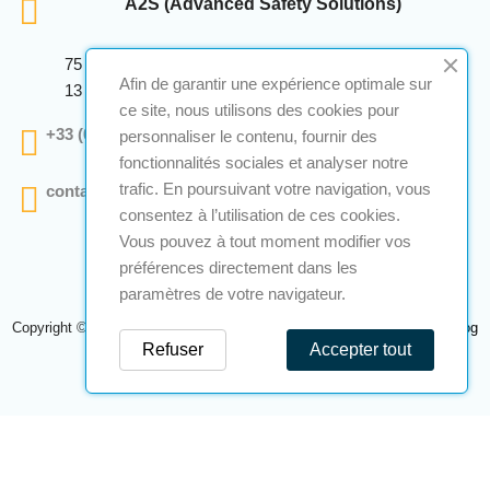
A2S (Advanced Safety Solutions)
75 Avenue Marcellin Berthelot Anthelios Bâtiment E
Afin de garantir une expérience optimale sur
13 290 Aix En Provence
ce site, nous utilisons des cookies pour
+33 (0)4 12 28 00 69
personnaliser le contenu, fournir des
fonctionnalités sociales et analyser notre
trafic. En poursuivant votre navigation, vous
contact@a2s-atex.com
consentez à l’utilisation de ces cookies.
Vous pouvez à tout moment modifier vos
préférences directement dans les
paramètres de votre navigateur.
Copyright © 2026 A2S Atex. Tous droits réservés. Une réalisation
Navilog
Refuser
Accepter tout