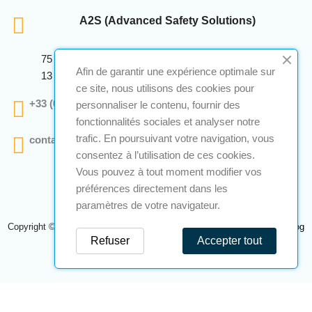
A2S (Advanced Safety Solutions)
75 Avenue Marcellin Berthelot Anthelios Bâtiment E
Afin de garantir une expérience optimale sur
13 290 Aix En Provence
ce site, nous utilisons des cookies pour
+33 (0)4 12 28 00 69
personnaliser le contenu, fournir des
fonctionnalités sociales et analyser notre
trafic. En poursuivant votre navigation, vous
contact@a2s-atex.com
consentez à l’utilisation de ces cookies.
Vous pouvez à tout moment modifier vos
préférences directement dans les
paramètres de votre navigateur.
Copyright © 2026 A2S Atex. Tous droits réservés. Une réalisation
Navilog
Refuser
Accepter tout