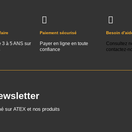
faire
Paiement sécurisé
Besoin d'aid
e 3 à 5 ANS sur
Payer en ligne en toute
Consultez n
s
confiance
contactez-n
ewsletter
mé sur ATEX et nos produits