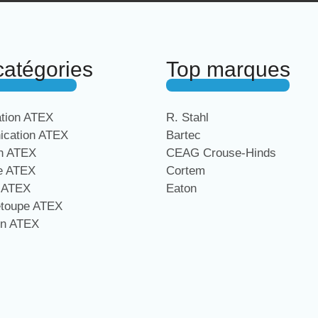
catégories
Top marques
ation ATEX
R. Stahl
cation ATEX
Bartec
on ATEX
CEAG Crouse-Hinds
ge ATEX
Cortem
e ATEX
Eaton
étoupe ATEX
on ATEX