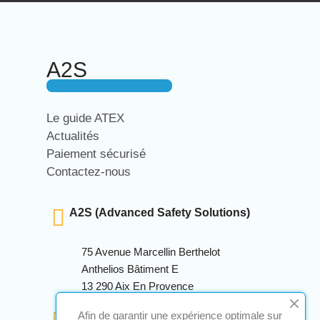
A2S
Le guide ATEX
Actualités
Paiement sécurisé
Contactez-nous
A2S (Advanced Safety Solutions)
75 Avenue Marcellin Berthelot
Anthelios Bâtiment E
13 290 Aix En Provence
+33 (0)4 12 28 00 69
Afin de garantir une expérience optimale sur