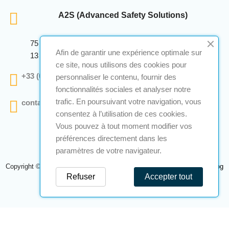
A2S (Advanced Safety Solutions)
75 Avenue Marcellin Berthelot Anthelios Bâtiment E
Afin de garantir une expérience optimale sur
13 290 Aix En Provence
ce site, nous utilisons des cookies pour
+33 (0)4 12 28 00 69
personnaliser le contenu, fournir des
fonctionnalités sociales et analyser notre
trafic. En poursuivant votre navigation, vous
contact@a2s-atex.com
consentez à l’utilisation de ces cookies.
Vous pouvez à tout moment modifier vos
préférences directement dans les
paramètres de votre navigateur.
Copyright © 2026 A2S Atex. Tous droits réservés. Une réalisation
Navilog
Refuser
Accepter tout