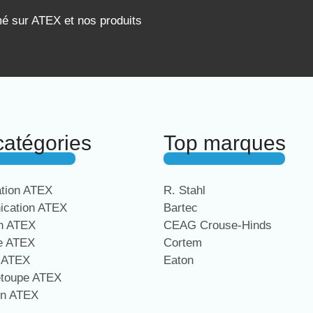
mé sur ATEX et nos produits
catégories
Top marques
ation ATEX
R. Stahl
cation ATEX
Bartec
on ATEX
CEAG Crouse-Hinds
ge ATEX
Cortem
e ATEX
Eaton
étoupe ATEX
on ATEX