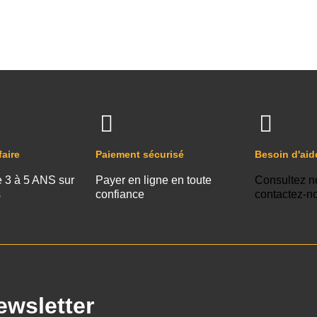
faire
Paiement sécurisé
Besoin d'aid
e 3 à 5 ANS sur
Payer en ligne en toute
Consultez n
s
confiance
contactez-n
ewsletter