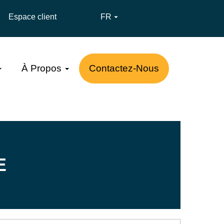
Espace client
FR

À Propos
Contactez-Nous
E