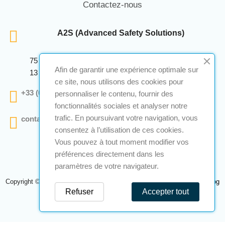
Contactez-nous
A2S (Advanced Safety Solutions)
75 Avenue Marcellin Berthelot Anthelios Bâtiment E
Afin de garantir une expérience optimale sur
13 290 Aix En Provence
ce site, nous utilisons des cookies pour
+33 (0)4 12 28 00 69
personnaliser le contenu, fournir des
fonctionnalités sociales et analyser notre
trafic. En poursuivant votre navigation, vous
contact@a2s-atex.com
consentez à l’utilisation de ces cookies.
Vous pouvez à tout moment modifier vos
préférences directement dans les
paramètres de votre navigateur.
Copyright © 2026 A2S Atex. Tous droits réservés. Une réalisation
Navilog
Refuser
Accepter tout