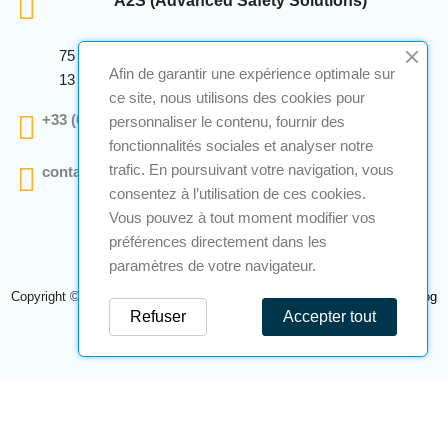
A2S (Advanced Safety Solutions)
75 Avenue Marcellin Berthelot Anthelios Bâtiment E
Afin de garantir une expérience optimale sur
13 290 Aix En Provence
ce site, nous utilisons des cookies pour
+33 (0)4 12 28 00 69
personnaliser le contenu, fournir des
fonctionnalités sociales et analyser notre
trafic. En poursuivant votre navigation, vous
contact@a2s-atex.com
consentez à l’utilisation de ces cookies.
Vous pouvez à tout moment modifier vos
préférences directement dans les
paramètres de votre navigateur.
Copyright © 2026 A2S Atex. Tous droits réservés. Une réalisation
Navilog
Refuser
Accepter tout