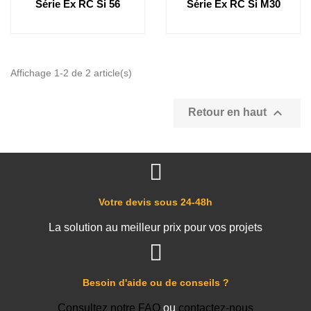
Série Ex RC Si 56
Série Ex RC Si M30
Affichage 1-2 de 2 article(s)

Retour en haut
Votre devis sous 24-48h
La solution au meilleur prix pour vos projets
Besoin d'aide ou de conseils ?
Consultez notre FAQ
ou
contactez-nous