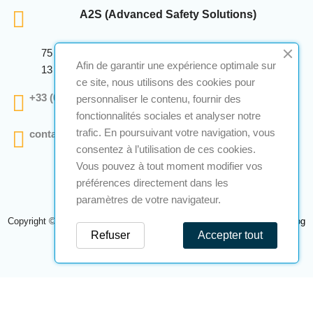
A2S (Advanced Safety Solutions)
75 Avenue Marcellin Berthelot Anthelios Bâtiment E
Afin de garantir une expérience optimale sur
13 290 Aix En Provence
ce site, nous utilisons des cookies pour
+33 (0)4 12 28 00 69
personnaliser le contenu, fournir des
fonctionnalités sociales et analyser notre
trafic. En poursuivant votre navigation, vous
contact@a2s-atex.com
consentez à l’utilisation de ces cookies.
Vous pouvez à tout moment modifier vos
préférences directement dans les
paramètres de votre navigateur.
Copyright © 2026 A2S Atex. Tous droits réservés. Une réalisation
Navilog
Refuser
Accepter tout