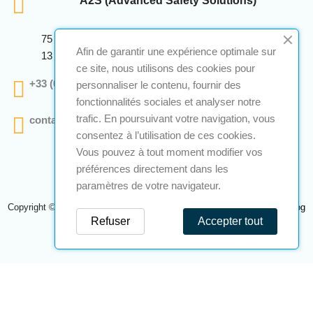
A2S (Advanced Safety Solutions)
75 Avenue Marcellin Berthelot Anthelios Bâtiment E
Afin de garantir une expérience optimale sur
13 290 Aix En Provence
ce site, nous utilisons des cookies pour
+33 (0)4 12 28 00 69
personnaliser le contenu, fournir des
fonctionnalités sociales et analyser notre
trafic. En poursuivant votre navigation, vous
contact@a2s-atex.com
consentez à l’utilisation de ces cookies.
Vous pouvez à tout moment modifier vos
préférences directement dans les
paramètres de votre navigateur.
Copyright © 2026 A2S Atex. Tous droits réservés. Une réalisation
Navilog
Refuser
Accepter tout