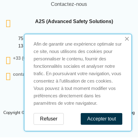
Contactez-nous
A2S (Advanced Safety Solutions)
75 Avenue Marcellin Berthelot Anthelios Bâtiment E
Afin de garantir une expérience optimale sur
13 290 Aix En Provence
ce site, nous utilisons des cookies pour
+33 (0)4 12 28 00 69
personnaliser le contenu, fournir des
fonctionnalités sociales et analyser notre
trafic. En poursuivant votre navigation, vous
contact@a2s-atex.com
consentez à l’utilisation de ces cookies.
Vous pouvez à tout moment modifier vos
préférences directement dans les
paramètres de votre navigateur.
Copyright © 2026 A2S Atex. Tous droits réservés. Une réalisation
Navilog
Refuser
Accepter tout