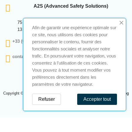
A2S (Advanced Safety Solutions)
75 Avenue Marcellin Berthelot Anthelios Bâtiment E
Afin de garantir une expérience optimale sur
13 290 Aix En Provence
ce site, nous utilisons des cookies pour
+33 (0)4 12 28 00 69
personnaliser le contenu, fournir des
fonctionnalités sociales et analyser notre
trafic. En poursuivant votre navigation, vous
contact@a2s-atex.com
consentez à l’utilisation de ces cookies.
Vous pouvez à tout moment modifier vos
préférences directement dans les
paramètres de votre navigateur.
Copyright © 2026 A2S Atex. Tous droits réservés. Une réalisation
Navilog
Refuser
Accepter tout