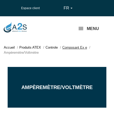
FR

Espace client
MENU
Accueil
Produits ATEX
Controle
Composant Ex e
Ampèremètre/Voltmètre
AMPÈREMÈTRE/VOLTMÈTRE