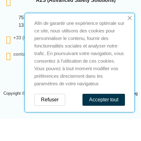
A2S (Advanced Safety Solutions)
75 Avenue Marcellin Berthelot Anthelios Bâtiment E
Afin de garantir une expérience optimale sur
13 290 Aix En Provence
ce site, nous utilisons des cookies pour
+33 (0)4 12 28 00 69
personnaliser le contenu, fournir des
fonctionnalités sociales et analyser notre
trafic. En poursuivant votre navigation, vous
contact@a2s-atex.com
consentez à l’utilisation de ces cookies.
Vous pouvez à tout moment modifier vos
préférences directement dans les
paramètres de votre navigateur.
Copyright © 2026 A2S Atex. Tous droits réservés. Une réalisation
Navilog
Refuser
Accepter tout