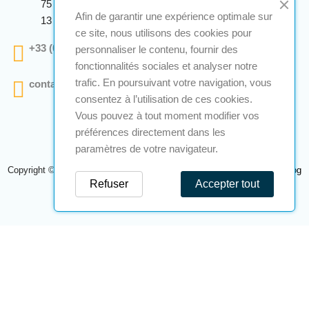
75 Avenue Marcellin Berthelot Anthelios Bâtiment E
Afin de garantir une expérience optimale sur
13 290 Aix En Provence
ce site, nous utilisons des cookies pour
+33 (0)4 12 28 00 69
personnaliser le contenu, fournir des
fonctionnalités sociales et analyser notre
trafic. En poursuivant votre navigation, vous
contact@a2s-atex.com
consentez à l’utilisation de ces cookies.
Vous pouvez à tout moment modifier vos
préférences directement dans les
paramètres de votre navigateur.
Copyright © 2026 A2S Atex. Tous droits réservés. Une réalisation
Navilog
Refuser
Accepter tout