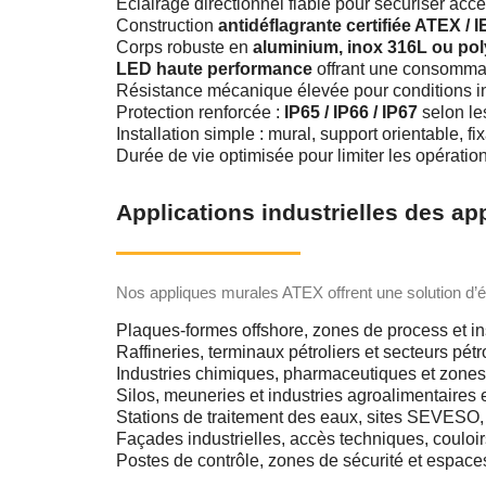
Éclairage directionnel fiable pour sécuriser accè
Construction
antidéflagrante certifiée ATEX / 
Corps robuste en
aluminium, inox 316L ou po
LED haute performance
offrant une consommati
Résistance mécanique élevée pour conditions in
Protection renforcée :
IP65 / IP66 / IP67
selon le
Installation simple : mural, support orientable, fix
Durée de vie optimisée pour limiter les opérati
Applications industrielles des a
Nos appliques murales ATEX offrent une solution d’é
Plaques-formes offshore, zones de process et ins
Raffineries, terminaux pétroliers et secteurs pé
Industries chimiques, pharmaceutiques et zones
Silos, meuneries et industries agroalimentaire
Stations de traitement des eaux, sites SEVESO,
Façades industrielles, accès techniques, couloir
Postes de contrôle, zones de sécurité et espaces