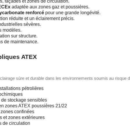
s, façades et zones de circulation.
IECEx
adaptée aux zones gaz et poussières.
lycarbonate renforcé
pour une grande longévité.
on réduite et un éclairement précis.
dustrielles sévères.
s modèles.
ation sur structure.
ons de maintenance.
ppliques ATEX
clairage sûre et durable dans les environnements soumis au risque d
tallations pétrolières
trochimiques
 de stockage sensibles
s en zones ATEX poussières 21/22
 zones confinées
s et zones extérieures
 de circulation