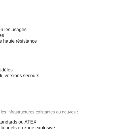
n les usages
es
e haute résistance
odèles
li, versions secours
les infrastructures existantes ou neuves :
 standards ou ATEX
tionnels en zone explosive