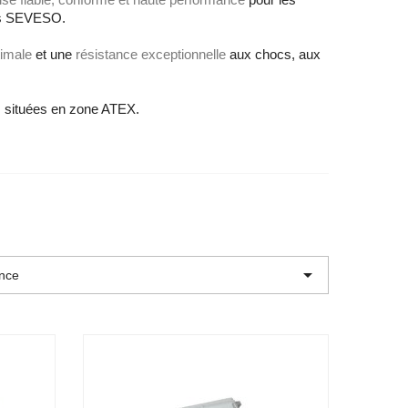
tes SEVESO.
ptimale
et une
résistance exceptionnelle
aux chocs, aux
es situées en zone ATEX.

ence