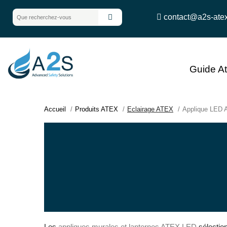
contact@a2s-ate
Guide A
Accueil
Produits ATEX
Eclairage ATEX
Applique LED
Les
appliques murales et lanternes ATEX LED
sélectio