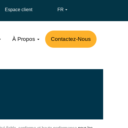
Espace client
FR

À Propos
Contactez-Nous
lisé fiable, conforme et haute performance
pour les