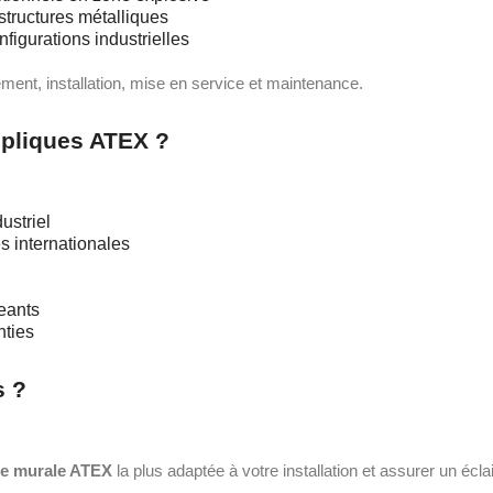
structures métalliques
figurations industrielles
ent, installation, mise en service et maintenance.
ppliques ATEX ?
ustriel
s internationales
eants
nties
s ?
ue murale ATEX
la plus adaptée à votre installation et assurer un éc