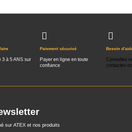
faire
Paiement sécurisé
Besoin d'aid
e 3 à 5 ANS sur
Payer en ligne en toute
Consultez n
s
confiance
contactez-n
ewsletter
mé sur ATEX et nos produits