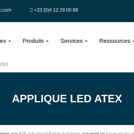
x.com
+33 (0)4 12 28 00 69
tex
Produits
Services
Ressources
 ATEX
APPLIQUE LED ATEX
nnées par
A2S Advanced Safety Solutions
assurent un
éclairage loca