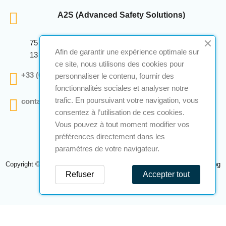
A2S (Advanced Safety Solutions)
75 Avenue Marcellin Berthelot Anthelios Bâtiment E
Afin de garantir une expérience optimale sur
13 290 Aix En Provence
ce site, nous utilisons des cookies pour
+33 (0)4 12 28 00 69
personnaliser le contenu, fournir des
fonctionnalités sociales et analyser notre
trafic. En poursuivant votre navigation, vous
contact@a2s-atex.com
consentez à l’utilisation de ces cookies.
Vous pouvez à tout moment modifier vos
préférences directement dans les
paramètres de votre navigateur.
Copyright © 2026 A2S Atex. Tous droits réservés. Une réalisation
Navilog
Refuser
Accepter tout