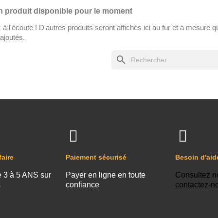
 produit disponible pour le moment
à l'écoute ! D'autres produits seront affichés ici au fur et à mesure qu
ajoutés.
search
faire
Paiement sécurisé
Besoin d'aid
e 3 à 5 ANS sur
Payer en ligne en toute
Consultez n
s
confiance
contactez-n