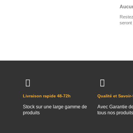
Aucun
Restez 
seront 
Livraison rapide 48-72h
Qualité et Savoir-
Stock sur une large gamme de
Avec Garantie d
produits
tous nos produit