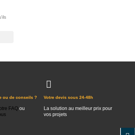
'ils
e ou de conseils ?
Votre devis sous 24-48h
otre FAQ
ou
La solution au meilleur prix pour
ous
vos projets