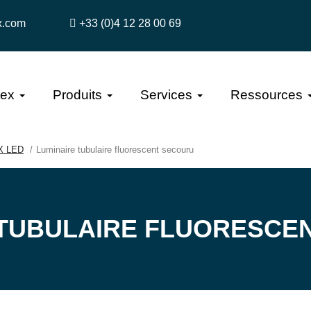
x.com
+33 (0)4 12 28 00 69
tex
Produits
Services
Ressources
EX LED
Luminaire tubulaire fluorescent secouru
 TUBULAIRE FLUORESCE