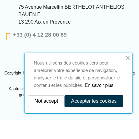
75 Avenue Marcellin BERTHELOT ANTHELIOS
BAUEN E
13 290 Aix en Provence
+33 (0) 4 12 28 00 69
Nous utilisons des cookies tiers pour
améliorer votre expérience de navigation,
Copyright © 2024 A2S ATEX. Alle Rechte vorbehalten. Eine Realisierung
analyser le trafic du site et personnaliser le
Navilog
contenu et les publicités.
En savoir plus
Kaufmann, der von der offensichtlichen Meinung des Unternehmens
genehmigt wurde,
Klicken Sie hier, um es zu überprüfen
.
Not accept
Accepter les cookies